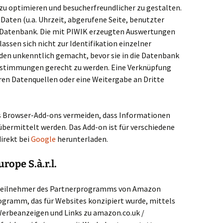
 zu optimieren und besucherfreundlicher zu gestalten.
aten (u.a. Uhrzeit, abgerufene Seite, benutzter
r Datenbank. Die mit PIWIK erzeugten Auswertungen
lassen sich nicht zur Identifikation einzelner
den unkenntlich gemacht, bevor sie in die Datenbank
estimmungen gerecht zu werden. Eine Verknüpfung
ren Datenquellen oder eine Weitergabe an Dritte
es Browser-Add-ons vermeiden, dass Informationen
bermittelt werden. Das Add-on ist für verschiedene
direkt bei
Google
herunterladen.
rope S.à.r.l.
t Teilnehmer des Partnerprogramms von Amazon
rogramm, das für Websites konzipiert wurde, mittels
Werbeanzeigen und Links zu amazon.co.uk /