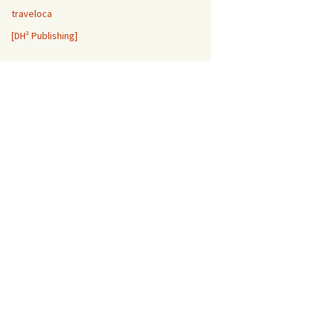
traveloca
[DH² Publishing]