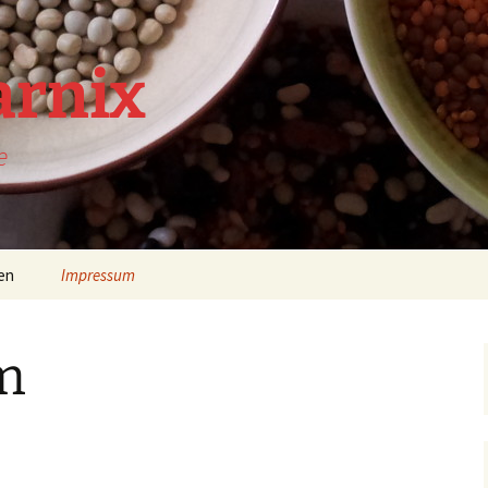
arnix
e
en
Impressum
m