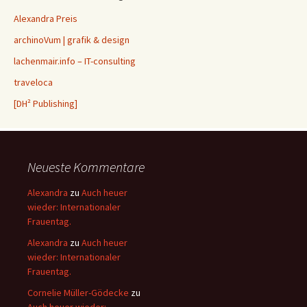
Alexandra Preis
archinoVum | grafik & design
lachenmair.info – IT-consulting
traveloca
[DH² Publishing]
Neueste Kommentare
Alexandra
zu
Auch heuer
wieder: Internationaler
Frauentag.
Alexandra
zu
Auch heuer
wieder: Internationaler
Frauentag.
Cornelie Müller-Gödecke
zu