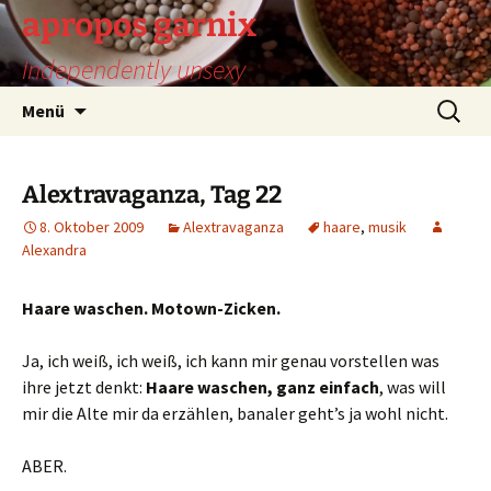
Zum
apropos garnix
Inhalt
Independently unsexy
springen
Suchen
Menü
nach:
Alextravaganza, Tag 22
8. Oktober 2009
Alextravaganza
haare
,
musik
Alexandra
Haare waschen. Motown-Zicken.
Ja, ich weiß, ich weiß, ich kann mir genau vorstellen was
ihre jetzt denkt:
Haare waschen, ganz einfach
, was will
mir die Alte mir da erzählen, banaler geht’s ja wohl nicht.
ABER.