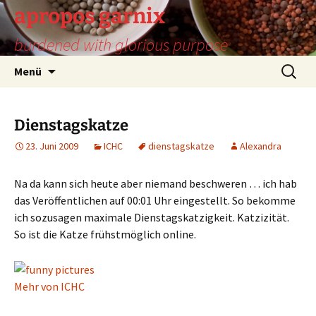
Zum
apropos garnix
Inhalt
burdened with glorious purpose
springen
Suchen
Menü
nach:
Dienstagskatze
23. Juni 2009
ICHC
dienstagskatze
Alexandra
Na da kann sich heute aber niemand beschweren … ich hab
das Veröffentlichen auf 00:01 Uhr eingestellt. So bekomme
ich sozusagen maximale Dienstagskatzigkeit. Katzizität.
So ist die Katze frühstmöglich online.
Mehr von ICHC