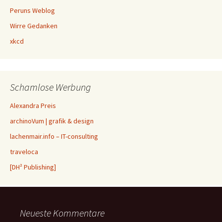
Peruns Weblog
Wirre Gedanken
xkcd
Schamlose Werbung
Alexandra Preis
archinoVum | grafik & design
lachenmair.info – IT-consulting
traveloca
[DH² Publishing]
Neueste Kommentare