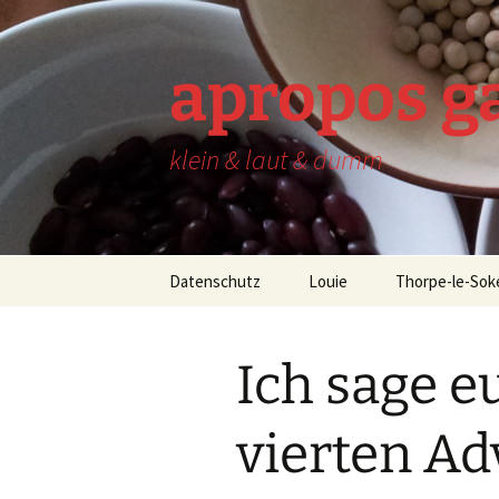
Zum
Inhalt
springen
apropos g
klein & laut & dumm
Datenschutz
Louie
Thorpe-le-Sok
Ich sage e
vierten Ad