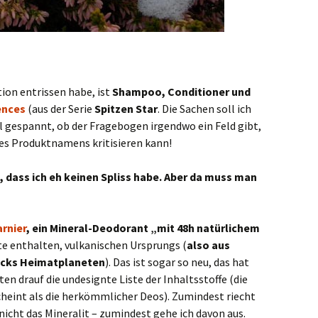
tion entrissen habe, ist
Shampoo, Conditioner und
ences
(aus der Serie
Spitzen Star
. Die Sachen soll ich
al gespannt, ob der Fragebogen irgendwo ein Feld gibt,
es Produktnamens kritisieren kann!
ch, dass ich eh keinen Spliss habe. Aber da muss man
rnier
, ein Mineral-Deodorant „mit 48h natürlichem
ite enthalten, vulkanischen Ursprungs (
also aus
pocks Heimatplaneten
). Das ist sogar so neu, das hat
ten drauf die undesignte Liste der Inhaltsstoffe (die
scheint als die herkömmlicher Deos). Zumindest riecht
icht das Mineralit – zumindest gehe ich davon aus.