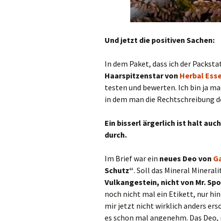
Und jetzt die positiven Sachen:
In dem Paket, dass ich der Packsta
Haarspitzenstar von
Herbal Ess
testen und bewerten. Ich bin ja m
in dem man die Rechtschreibung d
Ein bisserl ärgerlich ist halt au
durch.
Im Brief war ein
neues Deo von
Ga
Schutz“
. Soll das Mineral Mineral
Vulkangestein, nicht von Mr. S
noch nicht mal ein Etikett, nur hin
mir jetzt nicht wirklich anders er
es schon mal angenehm. Das Deo, n