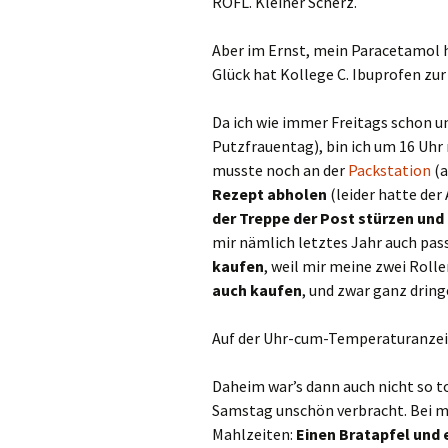
ROFL. Kleiner Scherz.
Aber im Ernst, mein Paracetamol
Glück hat Kollege C. Ibuprofen zur
Da ich wie immer Freitags schon 
Putzfrauentag), bin ich um 16 Uhr 
musste noch an der
Packstation
(
Rezept abholen
(leider hatte der 
der Treppe der Post stürzen und
mir nämlich letztes Jahr auch pas
kaufen
, weil mir meine zwei Roll
auch kaufen
, und zwar ganz dring
Auf der Uhr-cum-Temperaturanzeig
Daheim war’s dann auch nicht so t
Samstag unschön verbracht. Bei mi
Mahlzeiten:
Einen Bratapfel und