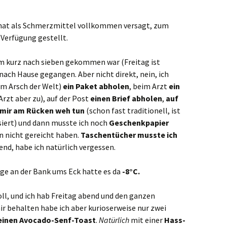
 hat als Schmerzmittel vollkommen versagt, zum
 Verfügung gestellt.
um kurz nach sieben gekommen war (Freitag ist
nach Hause gegangen. Aber nicht direkt, nein, ich
am Arsch der Welt)
ein Paket abholen
, beim Arzt
ein
Arzt aber zu), auf der Post
einen Brief abholen
,
auf
 mir am Rücken weh tun
(schon fast traditionell, ist
siert) und dann musste ich noch
Geschenkpapier
en nicht gereicht haben.
Taschentücher musste ich
end, habe ich natürlich vergessen.
e an der Bank ums Eck hatte es da
-8°C.
oll, und ich hab Freitag abend und den ganzen
r behalten habe ich aber kurioserweise nur zwei
 einen Avocado-Senf-Toast
.
Natürlich
mit einer
Hass-