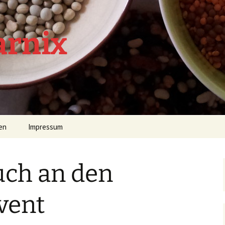
arnix
en
Impressum
uch an den
vent