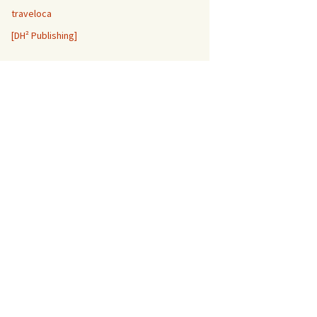
traveloca
[DH² Publishing]