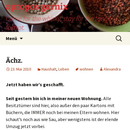
Zum
apropos garnix
Inhalt
Come for the whisky, stay for the tango
springen
foxtrot.
Suchen
Menü
nach:
Ächz.
23. Mai 2010
Haushalt
,
Leben
wohnen
Alexandra
Jetzt haben wir’s geschafft.
Seit gestern bin ich in meiner neuen Wohnung.
Alle
Besitztümer sind hier, also außer den paar Kartons mit
Büchern, die IMMER noch bei meinen Eltern wohnen. Hier
schaut’s noch aus wie Sau, aber wenigstens ist der elende
Umzug jetzt vorbei.