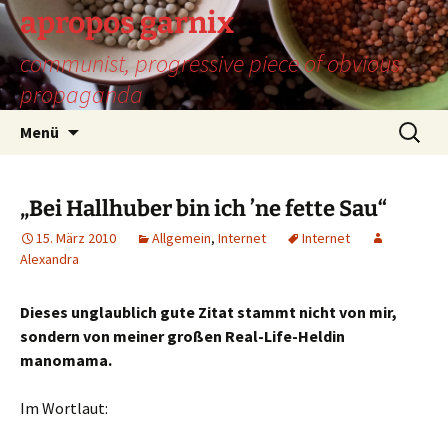
Zum
apropos garnix
Inhalt
communist, progressive piece of obvious
springen
propaganda
Suchen
Menü
nach:
„Bei Hallhuber bin ich ’ne fette Sau“
15. März 2010
Allgemein
,
Internet
Internet
Alexandra
Dieses unglaublich gute Zitat stammt nicht von mir,
sondern von meiner großen Real-Life-Heldin
manomama.
Im Wortlaut: