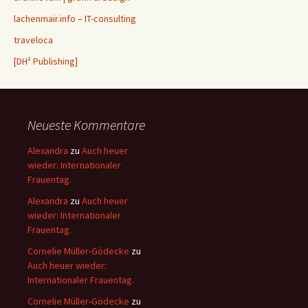
lachenmair.info – IT-consulting
traveloca
[DH² Publishing]
Neueste Kommentare
Alexandra
zu
Auch heuer
wieder: Internationaler
Frauentag.
Alexandra
zu
Auch heuer
wieder: Internationaler
Frauentag.
Cornelie Müller-Gödecke
zu
Auch heuer wieder:
Internationaler Frauentag.
Cornelie Müller-Gödecke
zu