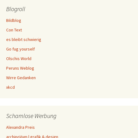
Blogroll
Bildblog
Con Text
es bleibt schwierig
Go fug yourself
Olschis World
Peruns Weblog
Wirre Gedanken
xkcd
Schamlose Werbung
Alexandra Preis
archinoVum | grafik & design