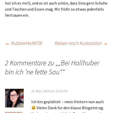
hol ich es mir!), und es ist auch schön, dass Sina gern Schuhe
und Taschen und Essen mag. Mir flößt so etwas jedenfalls
Vertrauen ein.
Beitragsnavigation
←
RubberHatMTB
Reisen nach Kuriosistan
→
2 Kommentare zu „
„Bei Hallhuber
bin ich ’ne fette Sau“
“
15. März 2010 um 23:16 Uhr
Ich bin geplättet – mein Hintern nun auch
Vielen Dank für den klasse Blogeintrag.
manomama