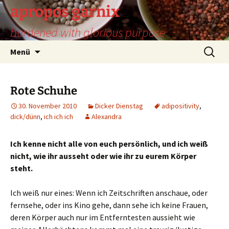
Zum
apropos garnix
Inhalt
burdened with glorious purpose
springen
Suchen
Menü
nach:
Rote Schuhe
30. November 2010
Dicker Dienstag
adipositivity
,
dick/dünn
,
ich ich ich
Alexandra
Ich kenne nicht alle von euch persönlich, und ich weiß
nicht, wie ihr ausseht oder wie ihr zu eurem Körper
steht.
Ich weiß nur eines: Wenn ich Zeitschriften anschaue, oder
fernsehe, oder ins Kino gehe, dann sehe ich keine Frauen,
deren Körper auch nur im Entferntesten aussieht wie