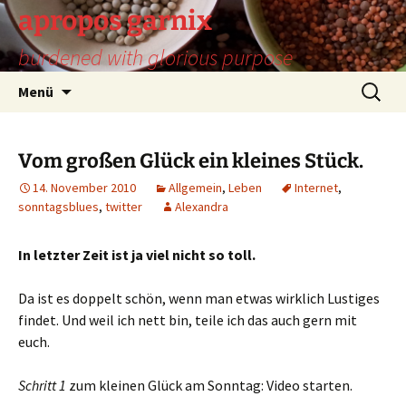
Zum
apropos garnix
Inhalt
burdened with glorious purpose
springen
Suchen
Menü
nach:
Vom großen Glück ein kleines Stück.
14. November 2010
Allgemein
,
Leben
Internet
,
sonntagsblues
,
twitter
Alexandra
In letzter Zeit ist ja viel nicht so toll.
Da ist es doppelt schön, wenn man etwas wirklich Lustiges
findet. Und weil ich nett bin, teile ich das auch gern mit
euch.
Schritt 1
zum kleinen Glück am Sonntag: Video starten.