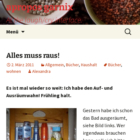
Zum
apropos garnix
Inhalt
At the laugh/cry interface.
springen
Suchen
Menü
nach:
Alles muss raus!
2. März 2011
Allgemein
,
Bücher
,
Haushalt
Bücher
,
wohnen
Alexandra
Es ist mal wieder so weit: Ich habe den Auf- und
Ausräumwahn! Frühling halt.
Gestern habe ich schon
das Bad ausgeräumt,
siehe Bild links. Wer
irgendwas brauchen