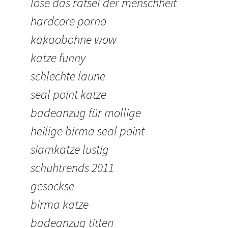
löse das rätsel der menschheit
hardcore porno
kakaobohne wow
katze funny
schlechte laune
seal point katze
badeanzug für mollige
heilige birma seal point
siamkatze lustig
schuhtrends 2011
gesockse
birma katze
badeanzug titten