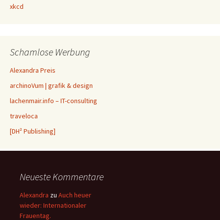
xkcd
Schamlose Werbung
Alexandra Preis
archinoVum | grafik & design
lachenmair.info – IT-consulting
traveloca
[DH² Publishing]
Neueste Kommentare
Alexandra
zu
Auch heuer
wieder: Internationaler
Frauentag.