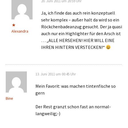
20. Juni 2011 um 20:59 Uhr
Ja, ich finde das auch rein konzeptuell
sehr komplex – außer halt da wird so ein
Röckchenbadeanzug gesucht. Der ja quasi
Alexandra
auch nur ein Highlighter für den Arsch ist
… „ALLE HERSEHEN! HIER WILL EINE
IHREN HINTERN VERSTECKEN!“
13. Juni 2011 um 00:45 Uhr
Mein Favorit: was machen tintenfische so
gern
Bine
Der Rest granzt schon fast an normal-
langweilig;-)