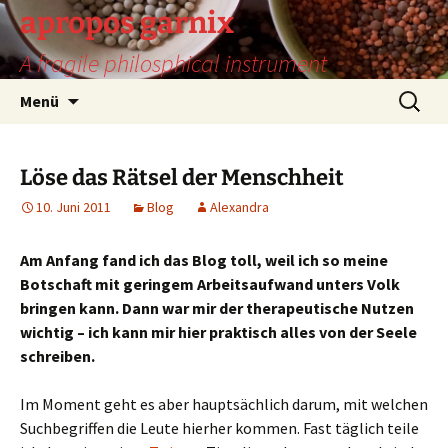
Zum
apropos garnix
Inhalt
A fragile philosphical instrument
springen
Suchen
Menü
nach:
Löse das Rätsel der Menschheit
10. Juni 2011
Blog
Alexandra
Am Anfang fand ich das Blog toll, weil ich so meine
Botschaft mit geringem Arbeitsaufwand unters Volk
bringen kann. Dann war mir der therapeutische Nutzen
wichtig – ich kann mir hier praktisch alles von der Seele
schreiben.
Im Moment geht es aber hauptsächlich darum, mit welchen
Suchbegriffen die Leute hierher kommen. Fast täglich teile