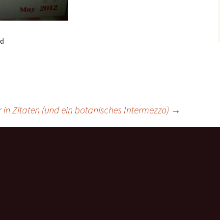
id
 in Zitaten (und ein botanisches Intermezzo)
→