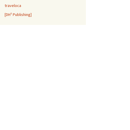
traveloca
[DH² Publishing]