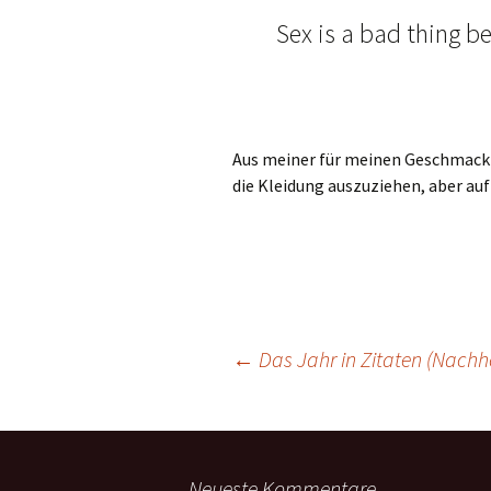
Sex is a bad thing b
Aus meiner für meinen Geschmack 
die Kleidung auszuziehen, aber auf
Beitragsnavigation
←
Das Jahr in Zitaten (Nachh
Neueste Kommentare