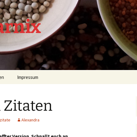
arnix
en
Impressum
 Zitaten
zitate
Alexandra
ffter Version. Schnallt euch an.