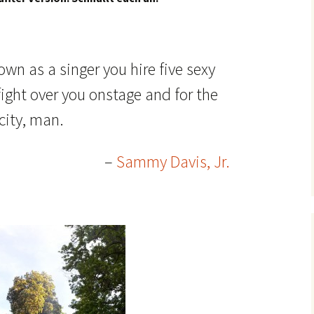
own as a singer you hire five sexy
fight over you onstage and for the
city, man.
–
Sammy Davis, Jr.