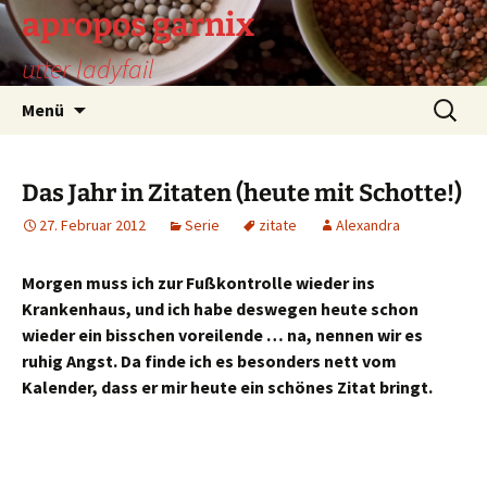
Zum
apropos garnix
Inhalt
utter ladyfail
springen
Suchen
Menü
nach:
Das Jahr in Zitaten (heute mit Schotte!)
27. Februar 2012
Serie
zitate
Alexandra
Morgen muss ich zur Fußkontrolle wieder ins
Krankenhaus, und ich habe deswegen heute schon
wieder ein bisschen voreilende … na, nennen wir es
ruhig Angst. Da finde ich es besonders nett vom
Kalender, dass er mir heute ein schönes Zitat bringt.