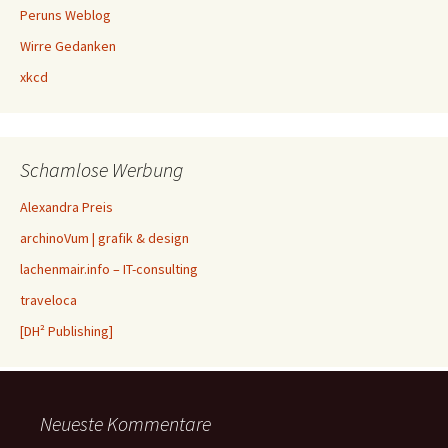
Peruns Weblog
Wirre Gedanken
xkcd
Schamlose Werbung
Alexandra Preis
archinoVum | grafik & design
lachenmair.info – IT-consulting
traveloca
[DH² Publishing]
Neueste Kommentare