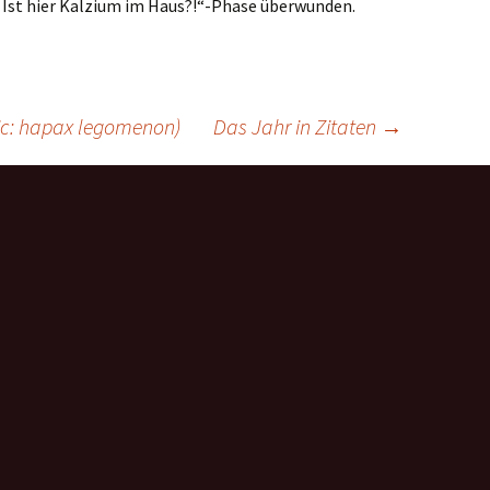
Ist hier Kalzium im Haus?!“-Phase überwunden.
pic: hapax legomenon)
Das Jahr in Zitaten
→