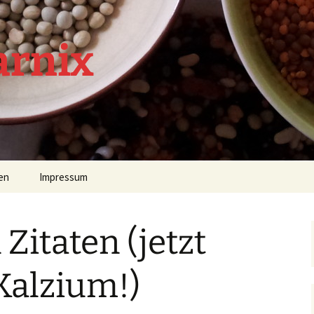
arnix
en
Impressum
 Zitaten (jetzt
Kalzium!)