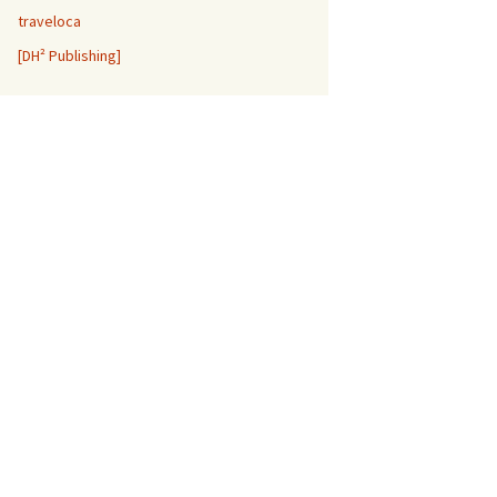
traveloca
[DH² Publishing]