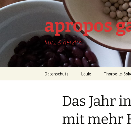
Zum
Inhalt
springen
apropos g
kurz & herzlos
Datenschutz
Louie
Thorpe-le-Sok
Das Jahr in
mit mehr 