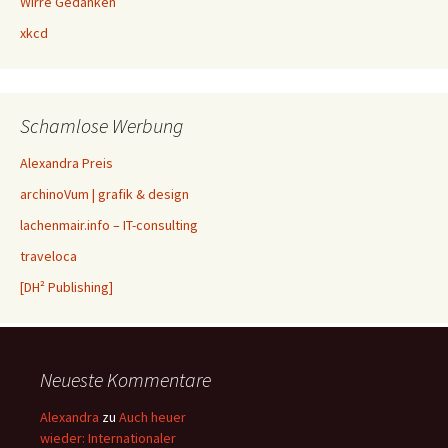
Wirre Gedanken
xkcd
Schamlose Werbung
Alexandra Preis
archinoVum | grafik & design
lachenmair.info – IT-consulting
traveloca
[DH² Publishing]
Neueste Kommentare
Alexandra
zu
Auch heuer
wieder: Internationaler