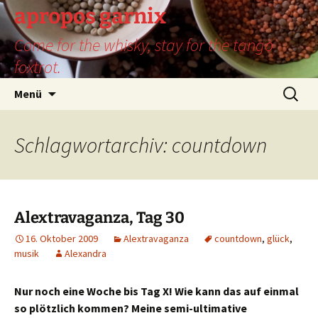
Zum
apropos garnix
Inhalt
Come for the whisky, stay for the tango
springen
foxtrot.
Suchen
Menü
nach:
Schlagwortarchiv: countdown
Alextravaganza, Tag 30
16. Oktober 2009
Alextravaganza
countdown
,
glück
,
musik
Alexandra
Nur noch eine Woche bis Tag X! Wie kann das auf einmal
so plötzlich kommen? Meine semi-ultimative