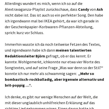
Allerdings wundert es mich, wenn ich so auf die
Alextravaganza-Playlist zurückschaue, dass
Candy
von
Ash
nicht dabei ist. Das ist auch so ein perfekter Song. Den habe
ich irgendwann mal bei IKEA gehört, da war ich gerade in
der Geschenkpapier-Korbwaren-Pflanzen-Abteilung,
sprich: kurz vor Schluss.
Immerhin wusste ich da noch teilweise Fetzen des Textes,
und irgendwann habe ich dann
meinen talentierten
Redaktionsleiter Björn
gefragt, ob er das kennt. Er
kannte. Wohlgemerkt, ichkonnte nur etwa vier Worte des
Songtextes, und auf seine Frage „Was war denn so der Stil?“
konnte ich nur mehr als schwammig sagen:
„Mehr so
bombastisch-rockballadig, aber irgenwie alternativ und
brit-poppig …“.
Ich denke, es gibt nur wenige Menschen auf der Welt, die
mit dieser unglaublich unhilfreichen Erklärung auf das
richtige Lied gekommen wären. Einen davon hatte ich