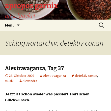
Zum
apropos garnix
Inhalt
utter ladyfail
springen
Suchen
Menü
nach:
Schlagwortarchiv: detektiv conan
Alextravaganza, Tag 37
23. Oktober 2009
Alextravaganza
detektiv conan
,
musik
Alexandra
Jetzt ist schon wieder was passiert. Herzlichen
Glückwunsch.