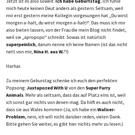
Jetzt ist es also soweit.
Ich habe Geburtstag.
Ich fühle
mich heute keinen Deut anders als gestern. Seltsam, weil
mir erst gestern meine Kollegin vorgesungen hat „Du wirst
morgen a-halt, du wirst morgen a-halt!“. Das muss ich mir
also bieten lassen, von der Frau die mein Blog nicht findet,
weil sie „apropopo“ schreibt. Sowas ist natürlich
superpeinlich
, darum nenne ich keine Namen (ist das nicht
nett von mir,
Nina H. aus W.
?!)
Harhar.
Zu meinem Geburstag schenke ich euch den perfekten
Popsong:
Juxtapozed With U
von den
Super Furry
Animals
. Mehr als seltsam, dass das auf Platz eins ist, weil
ich sonst gar nichts von denen mag. Da hilft es auch nicht,
dass sie aus Wales kommen (Ja, ich habe ein
Waliser-
Problem
, nein, ich will nicht darüber reden, vielen Dank.
Bitte gehen Sie weiter, es gibt hier nichts mehr zu lesen.)