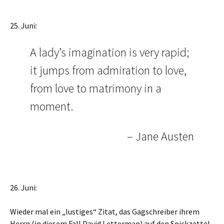
25. Juni:
A lady’s imagination is very rapid;
it jumps from admiration to love,
from love to matrimony in a
moment.
– Jane Austen
26. Juni:
Wieder mal ein „lustiges“ Zitat, das Gagschreiber ihrem
Herrn (in diesem Fall David Letterman) auf den Spickzettel