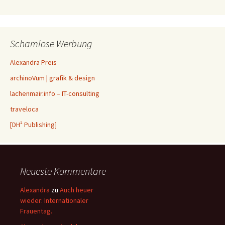
Schamlose Werbung
Alexandra Preis
archinoVum | grafik & design
lachenmair.info – IT-consulting
traveloca
[DH² Publishing]
Neueste Kommentare
Alexandra
zu
Auch heuer
wieder: Internationaler
Frauentag.