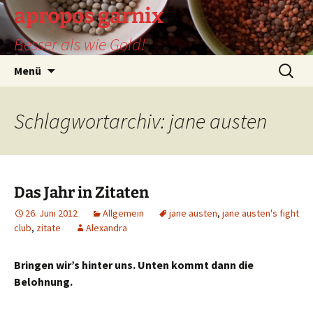
Zum
apropos garnix
Inhalt
Besser als wie Gold!
springen
Suchen
Menü
nach:
Schlagwortarchiv: jane austen
Das Jahr in Zitaten
26. Juni 2012
Allgemein
jane austen
,
jane austen's fight
club
,
zitate
Alexandra
Bringen wir’s hinter uns. Unten kommt dann die
Belohnung.