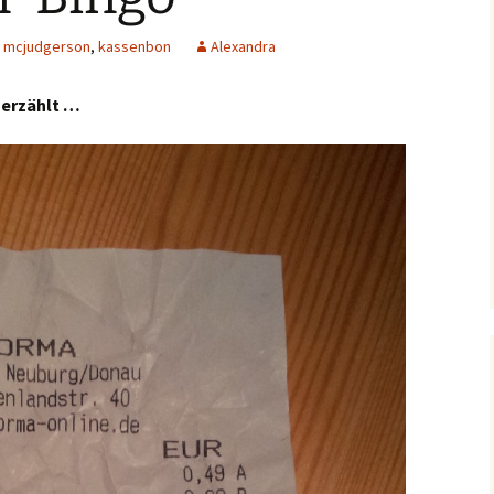
y mcjudgerson
,
kassenbon
Alexandra
 erzählt …