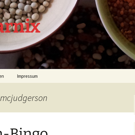
arnix
en
Impressum
y mcjudgerson
n-Bingo