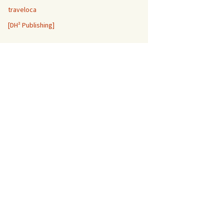
traveloca
[DH² Publishing]