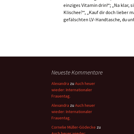
einziges Vitamin drin!“; „Na klar, 
Klischee?“, „Kauf dir doch lieber 
gefälschten LV-Handtasche, du unh
Neueste Kommentare
Alexandra
zu
Auch heuer
wieder: Internationaler
Frauentag.
Alexandra
zu
Auch heuer
wieder: Internationaler
Frauentag.
Cornelie Müller-Gödecke
zu
Auch heuer wieder: