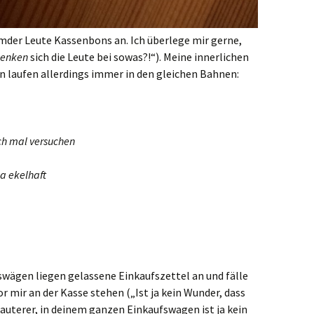
emder Leute Kassenbons an. Ich überlege mir gerne,
enken
sich die Leute bei sowas?!“). Meine innerlichen
laufen allerdings immer in den gleichen Bahnen:
ich mal versuchen
ja ekelhaft
swägen liegen gelassene Einkaufszettel an und fälle
r mir an der Kasse stehen („Ist ja kein Wunder, dass
Krauterer, in deinem ganzen Einkaufswagen ist ja kein