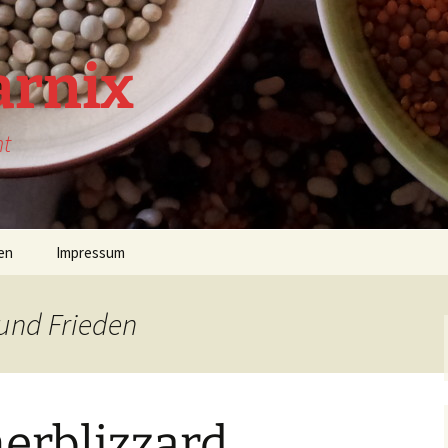
arnix
nt
en
Impressum
 und Frieden
herblizzard