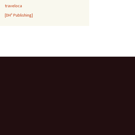
traveloca
[DH² Publishing]