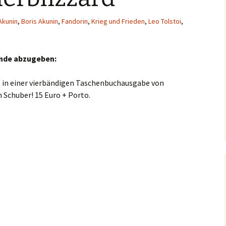
Akunin
,
Boris Akunin
,
Fandorin
,
Krieg und Frieden
,
Leo Tolstoi
,
ände abzugeben:
, in einer vierbändigen Taschenbuchausgabe von
 Schuber! 15 Euro + Porto.