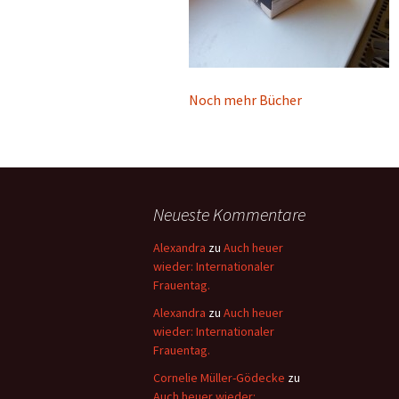
Noch mehr Bücher
Neueste Kommentare
Alexandra
zu
Auch heuer
wieder: Internationaler
Frauentag.
Alexandra
zu
Auch heuer
wieder: Internationaler
Frauentag.
Cornelie Müller-Gödecke
zu
Auch heuer wieder: