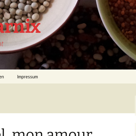
arnix
nt
en
Impressum
l, mon amour