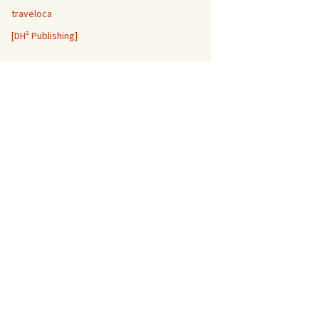
traveloca
[DH² Publishing]