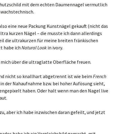
chutzschild mit dem echten Daumennagel vermutlich
uswachstechnisch.
 also eine neue Packung Kunstnägel gekauft (nicht das
ultra kurzen Nägel – die musste ich dann allerdings
l die ultrakurzen für meine breiten fränkischen
zt habe ich
Natural Look
in ivory.
mich über die ultraglatte Oberfläche freuen.
nd nicht so knallhart abgetrennt ist wie beim
French
an in der Nahaufnahme bzw. bei hoher Aufösung sieht,
ngepixelt haben. Oder halt wenn man den Nagel live
aut.
zu, aber ich habe inzwischen daran gefeilt, und jetzt
onados habe ich ein Vergleichsbild gemacht, mit