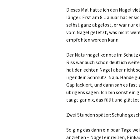
Dieses Mal hatte ich den Nagel vi
länger: Erst am 8. Januar hat er si
selbst ganz abgelöst, er war nur e
vom Nagel gefetzt, was nicht weht
empfohlen werden kann.
Der Naturnagel konnte im Schutz d
Riss war auch schon deutlich weit
hat den echten Nagel aber nicht 
irgendein Schmutz. Naja. Hände gut
Gap lackiert, und dann sah es fast
übrigens sagen: Ich bin sonst ein 
taugt gar nix, das füllt und glättet
Zwei Stunden später: Schuhe gesc
So ging das dann ein paar Tage wei
anziehen – Nagel einreißen, Einka