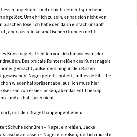
el besser angeklebt, und er hielt dementsprechend
ch abgelöst. Um ehrlich zu sein, er hat sich nicht von
in bisschen lose. Ich habe den dann einfach unsanft
ut, aber aus rein kosmetischen Gründen nicht
es Kunstnagels friedlich vor sich hinwachsen, der
er draußen. Das brutale Runterreißen des Kunstnagels
schöner gemacht, außerdem hing in den Rissen
 gewaschen, Nagel gefeilt, poliert, mit essie Fill The
 schon wieder halbpräsentabel aus. Ich muss hier
großer Fan von essie-Lacken, aber das Fill The Gap
 nix, und es hält auch nicht.
hnürt, mit dem Nagel hängengeblieben.
ter: Schuhe schnüren – Nagel einreißen, Jacke
ufstasche anfassen – Nagel einreißen, und ich musste