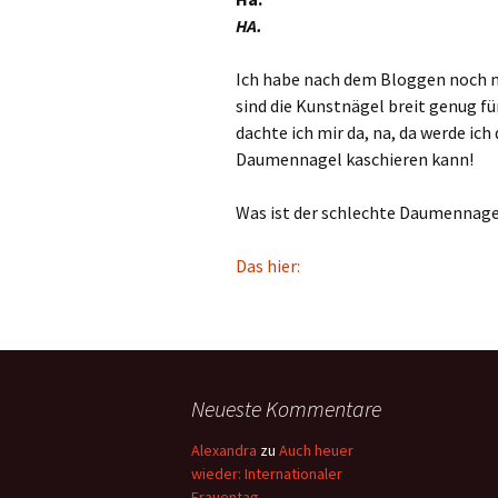
HA.
Ich habe nach dem Bloggen noch m
sind die Kunstnägel breit genug f
dachte ich mir da, na, da werde ic
Daumennagel kaschieren kann!
Was ist der schlechte Daumennagel?
Das hier:
Neueste Kommentare
Alexandra
zu
Auch heuer
wieder: Internationaler
Frauentag.