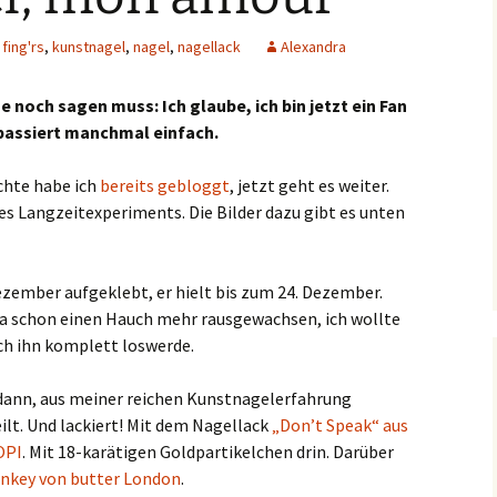
fing'rs
,
kunstnagel
,
nagel
,
nagellack
Alexandra
e noch sagen muss: Ich glaube, ich bin jetzt ein Fan
passiert manchmal einfach.
chte habe ich
bereits gebloggt
, jetzt geht es weiter.
s Langzeitexperiments. Die Bilder dazu gibt es unten
zember aufgeklebt, er hielt bis zum 24. Dezember.
da schon einen Hauch mehr rausgewachsen, ich wollte
ch ihn komplett loswerde.
dann, aus meiner reichen Kunstnagelerfahrung
ilt. Und lackiert! Mit dem Nagellack
„Don’t Speak“ aus
OPI
. Mit 18-karätigen Goldpartikelchen drin. Darüber
nkey von butter London
.