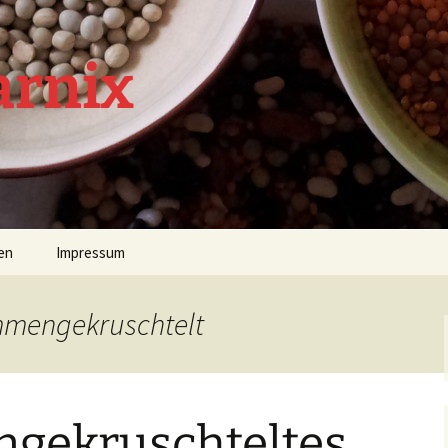
arnix
en
Impressum
mmengekruschtelt
ekruschteltes.