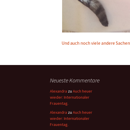
Und auch noch viele andere Sachen
Neueste Kommentare
Alexandra
zu
Auch heuer
wieder: Internationaler
Frauentag.
Alexandra
zu
Auch heuer
wieder: Internationaler
Frauentag.