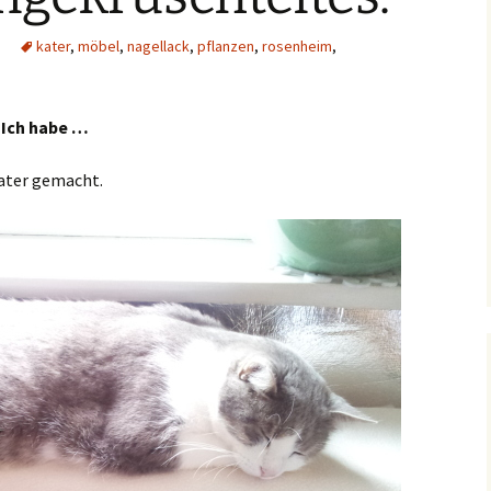
kater
,
möbel
,
nagellack
,
pflanzen
,
rosenheim
,
a
 Ich habe …
ater gemacht.