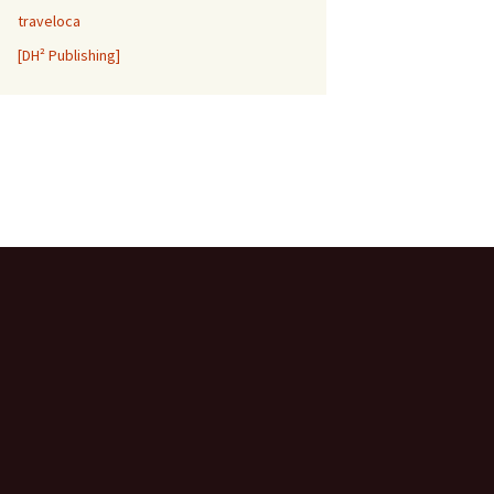
traveloca
[DH² Publishing]