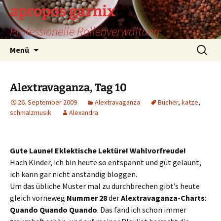
Zum
apropos garnix
Inhalt
Professionelle Rollenverwaltung
springen
Suchen
Menü
nach:
Alextravaganza, Tag 10
26. September 2009
Alextravaganza
Bücher
,
katze
,
schmalzmusik
Alexandra
Gute Laune! Eklektische Lektüre! Wahlvorfreude!
Hach Kinder, ich bin heute so entspannt und gut gelaunt,
ich kann gar nicht anständig bloggen.
Um das übliche Muster mal zu durchbrechen gibt’s heute
gleich vorneweg
Nummer 28
der
Alextravaganza-Charts
:
Quando Quando Quando
. Das fand ich schon immer