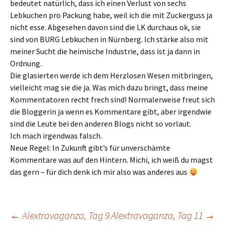
bedeutet natürlich, dass ich einen Verlust von sechs
Lebkuchen pro Packung habe, weil ich die mit Zuckerguss ja
nicht esse. Abgesehen davon sind die LK durchaus ok, sie
sind von BURG Lebkuchen in Nürnberg. Ich stärke also mit
meiner Sucht die heimische Industrie, dass ist ja dann in
Ordnung.
Die glasierten werde ich dem Herzlosen Wesen mitbringen,
vielleicht mag sie die ja. Was mich dazu bringt, dass meine
Kommentatoren recht frech sind! Normalerweise freut sich
die Bloggerin ja wenn es Kommentare gibt, aber irgendwie
sind die Leute bei den anderen Blogs nicht so vorlaut.
Ich mach irgendwas falsch.
Neue Regel: In Zukunft gibt’s für unverschämte
Kommentare was auf den Hintern. Michi, ich weiß du magst
das gern – für dich denk ich mir also was anderes aus
Beitragsnavigation
←
Alextravaganza, Tag 9
Alextravaganza, Tag 11
→