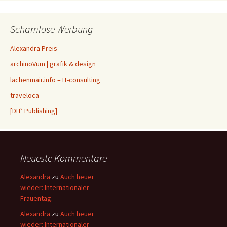
Schamlose Werbung
Alexandra Preis
archinoVum | grafik & design
lachenmair.info – IT-consulting
traveloca
[DH² Publishing]
Neueste Kommentare
Alexandra
zu
Auch heuer
wieder: Internationaler
Frauentag.
Alexandra
zu
Auch heuer
wieder: Internationaler