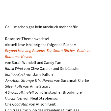
Geil ist schon gar kein Ausdruck mehr dafür.
Rasanter Themenwechsel.
Aktuell lese ich übrigens folgende Bücher:
Beyond Heaving Bosoms: The Smart Bitches‘ Guide to
Romance Novels
von Sarah Wendell und Candy Tan
Black Wind
von Clive Cussler und Dirk Cussler
Got You Back
von Jane Fallon
Jonathan Strange & Mr Norrell
von Susannah Clarke
Silver Falls
von Anne Stuart
A Snowball in Hell
von Christopher Brookmyre
Quicksilver
von Neal Stephenson
One Good Man
von Alison Kent
(Ich frage mich, ob das irgendein stimmiges