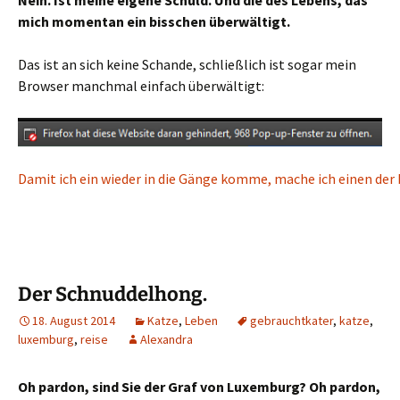
Nein. Ist meine eigene Schuld. Und die des Lebens, das
mich momentan ein bisschen überwältigt.
Das ist an sich keine Schande, schließlich ist sogar mein
Browser manchmal einfach überwältigt:
Damit ich ein wieder in die Gänge komme, mache ich einen de
Der Schnuddelhong.
18. August 2014
Katze
,
Leben
gebrauchtkater
,
katze
,
luxemburg
,
reise
Alexandra
Oh pardon, sind Sie der Graf von Luxemburg? Oh pardon,