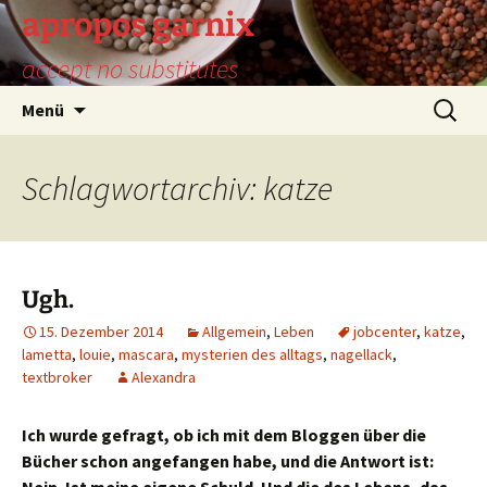
Zum
apropos garnix
Inhalt
accept no substitutes
springen
Suchen
Menü
nach:
Schlagwortarchiv: katze
Ugh.
15. Dezember 2014
Allgemein
,
Leben
jobcenter
,
katze
,
lametta
,
louie
,
mascara
,
mysterien des alltags
,
nagellack
,
textbroker
Alexandra
Ich wurde gefragt, ob ich mit dem Bloggen über die
Bücher schon angefangen habe, und die Antwort ist: