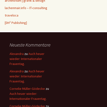
archinoVum | grafik & design
lachenmair.info – IT-consulting
traveloca
[DH² Publishing]
Neueste Kommentare
Alexandra
zu
Auch heuer
wieder: Internationaler
Frauentag.
Alexandra
zu
Auch heuer
wieder: Internationaler
Frauentag.
Cornelie Müller-Gödecke
zu
Auch heuer wieder:
Internationaler Frauentag.
Cornelie Müller-Gödecke
zu