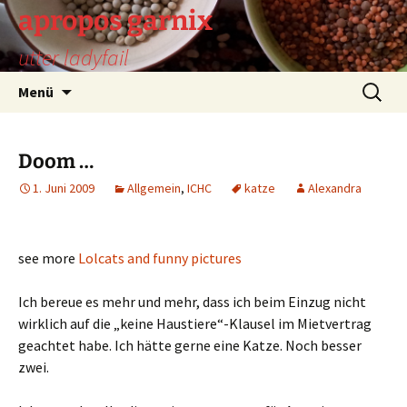
Zum
apropos garnix
Inhalt
utter ladyfail
springen
Suchen
Menü
nach:
Doom …
1. Juni 2009
Allgemein
,
ICHC
katze
Alexandra
see more
Lolcats and funny pictures
Ich bereue es mehr und mehr, dass ich beim Einzug nicht
wirklich auf die „keine Haustiere“-Klausel im Mietvertrag
geachtet habe. Ich hätte gerne eine Katze. Noch besser
zwei.