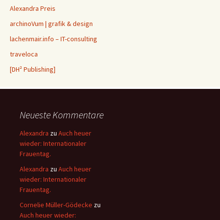
Alexandra Preis
archinoVum | grafik & design
lachenmair.info – IT-consulting
traveloca
[DH² Publishing]
Neueste Kommentare
Alexandra
zu
Auch heuer
wieder: Internationaler
Frauentag.
Alexandra
zu
Auch heuer
wieder: Internationaler
Frauentag.
Cornelie Müller-Gödecke
zu
Auch heuer wieder: