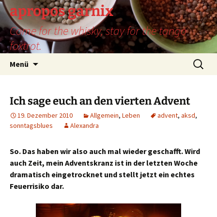
Zum
apropos garnix
Inhalt
Come for the whisky, stay for the tango
springen
foxtrot.
Suchen
Menü
nach:
Ich sage euch an den vierten Advent
19. Dezember 2010
Allgemein
,
Leben
advent
,
aksd
,
sonntagsblues
Alexandra
So. Das haben wir also auch mal wieder geschafft. Wird
auch Zeit, mein Adventskranz ist in der letzten Woche
dramatisch eingetrocknet und stellt jetzt ein echtes
Feuerrisiko dar.