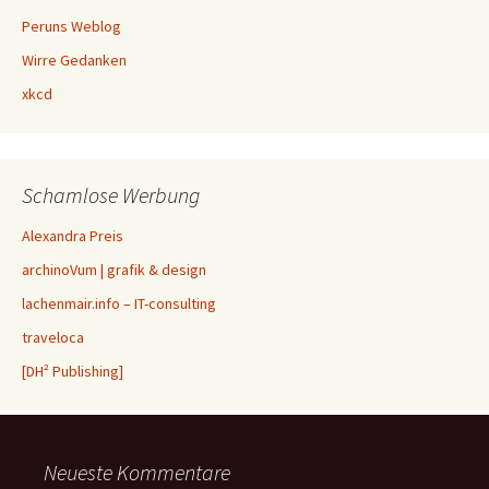
Peruns Weblog
Wirre Gedanken
xkcd
Schamlose Werbung
Alexandra Preis
archinoVum | grafik & design
lachenmair.info – IT-consulting
traveloca
[DH² Publishing]
Neueste Kommentare