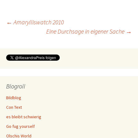
Beitragsnavigation
←
Amarylliswatch 2010
Eine Durchsage in eigener Sache
→
Blogroll
Bildblog
Con Text
es bleibt schwierig
Go fug yourself
Olschis World