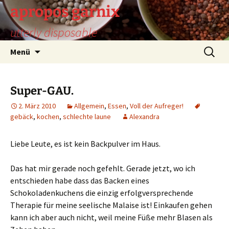
Zum
apropos garnix
Inhalt
utterly disposable
springen
Suchen
Menü
nach:
Super-GAU.
2. März 2010
Allgemein
,
Essen
,
Voll der Aufreger!
gebäck
,
kochen
,
schlechte laune
Alexandra
Liebe Leute, es ist kein Backpulver im Haus.
Das hat mir gerade noch gefehlt. Gerade jetzt, wo ich
entschieden habe dass das Backen eines
Schokoladenkuchens die einzig erfolgversprechende
Therapie für meine seelische Malaise ist! Einkaufen gehen
kann ich aber auch nicht, weil meine Füße mehr Blasen als