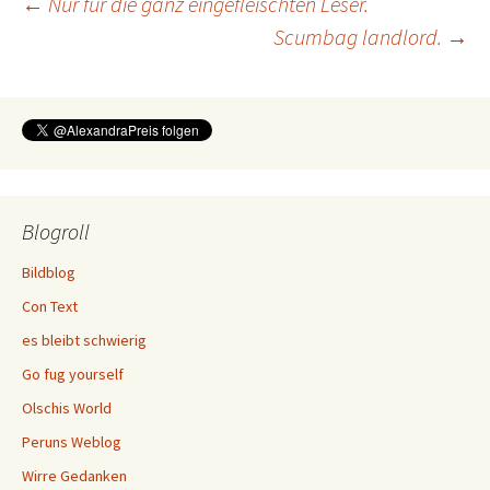
Beitragsnavigation
←
Nur für die ganz eingefleischten Leser.
Scumbag landlord.
→
Blogroll
Bildblog
Con Text
es bleibt schwierig
Go fug yourself
Olschis World
Peruns Weblog
Wirre Gedanken