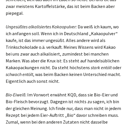
zwar meistens Kartoffelstärke, das ist beim Backen aber
piepegal.
Ungesüßtes alkalisiertes Kakaopulver:
Da weiß ich kaum, wo
ich anfangen soll. Wenn ich in Deutschland „Kakaopulver“
kaufe, ist das immer ungesüßt. Alles andere wird als
Trinkschokolade o.ä. verkauft. Meines Wissens wird Kakao
bei uns zwar auch alkalisiert, zumindest bei manchen
Marken. Was aber die Krux ist: Es steht auf handelsüblichen
Kakaopackungen nicht. Da steht höchstens
stark entölt
oder
schwach entölt
, was beim Backen keinen Unterschied macht.
Eigentlich auch sonst nicht.
Bio-Eiweiß
: Im Vorwort erwähnt KQD, dass sie Bio-Eier und
Bio-Fleisch bevorzugt. Dagegen ist nichts zu sagen, ich bin
der gleichen Meinung. Ich finde nur, dass man nicht in jedem
Rezept bei jedem Eier-Auftritt „Bio“ davor schreiben muss.
Zumal, wenn bei den anderen Zutaten nicht dasselbe