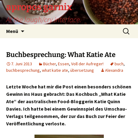
Zum
apropos garnix
Inhalt
At the laugh/cry interface.
springen
Suchen
Menü
nach:
Buchbesprechung: What Katie Ate
7. Juni 2013
Bücher
,
Essen
,
Voll der Aufreger!
buch
,
buchbesprechung
,
what katie ate
,
übersetzung
Alexandra
Letzte Woche hat mir die Post einen besonders schönen
Gewinn ins Haus gebracht: Das Kochbuch „What Katie
Ate“ der australischen Food-Bloggerin Katie Quinn
Davies. Ich hatte bei einem Gewinnspiel des Umschau-
Verlags teilgenommen, der zur das Buch zur Feier der
Veröffentlichung verloste.