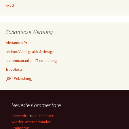
xkcd
Schamlose Werbung
Alexandra Preis
archinoVum | grafik & design
lachenmair.info – IT-consulting
traveloca
[DH² Publishing]
Neueste Kommentare
Alexandra
zu
Auch heuer
wieder: Internationaler
Frauentag.