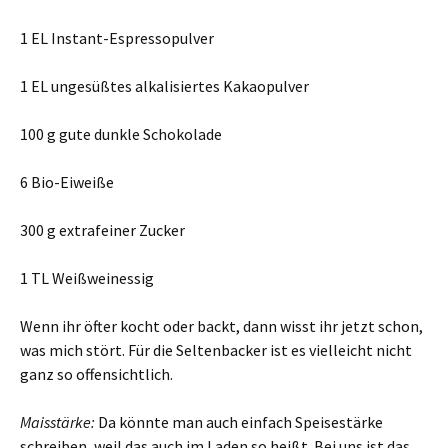
1 EL Instant-Espressopulver
1 EL ungesüßtes alkalisiertes Kakaopulver
100 g gute dunkle Schokolade
6 Bio-Eiweiße
300 g extrafeiner Zucker
1 TL Weißweinessig
Wenn ihr öfter kocht oder backt, dann wisst ihr jetzt schon,
was mich stört. Für die Seltenbacker ist es vielleicht nicht
ganz so offensichtlich.
Maisstärke:
Da könnte man auch einfach Speisestärke
schreiben, weil das auch im Laden so heißt. Bei uns ist das