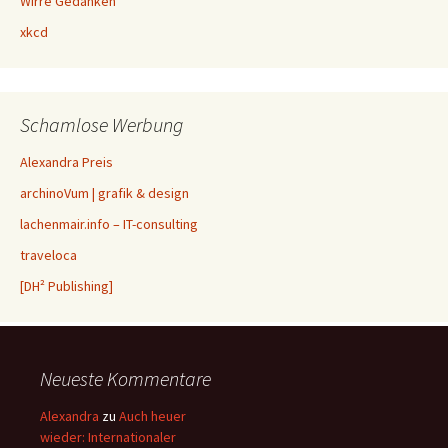
Wirre Gedanken
xkcd
Schamlose Werbung
Alexandra Preis
archinoVum | grafik & design
lachenmair.info – IT-consulting
traveloca
[DH² Publishing]
Neueste Kommentare
Alexandra
zu
Auch heuer
wieder: Internationaler