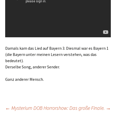
Damals kam das Lied auf Bayern 3. Diesmal war es Bayern 1
(die Bayern unter meinen Lesern verstehen, was das
bedeutet).
Derselbe Song, anderer Sender.
Ganz anderer Mensch.
Beitragsnavigation
←
Mysterium DOB
Horrorshow: Das große Finale.
→