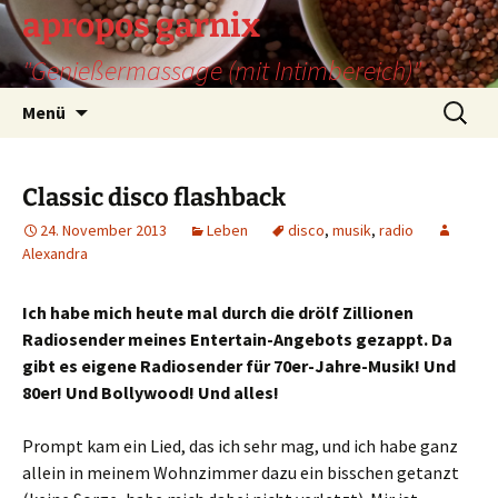
Zum
apropos garnix
Inhalt
"Genießermassage (mit Intimbereich)"
springen
Suchen
Menü
nach:
Classic disco flashback
24. November 2013
Leben
disco
,
musik
,
radio
Alexandra
Ich habe mich heute mal durch die drölf Zillionen
Radiosender meines Entertain-Angebots gezappt. Da
gibt es eigene Radiosender für 70er-Jahre-Musik! Und
80er! Und Bollywood! Und alles!
Prompt kam ein Lied, das ich sehr mag, und ich habe ganz
allein in meinem Wohnzimmer dazu ein bisschen getanzt