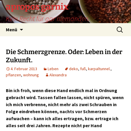
Zum
apropos garnix
Inhalt
Kein Recht für gar niemanden.
springen
Suchen
Menü
nach:
Die Schmerzgrenze. Oder: Leben in der
Zukunft.
4. Februar 2013
Leben
deko
,
fuß
,
karpaltunnel.
,
pflanzen
,
wohnung
Alexandra
Bin ich froh, wenn diese Hand endlich mal in Ordnung
gebracht wird. Tassen fallen lassen, nicht spüren, wenn
ich mich verbrenne, nicht mehr als zwei Schrauben in
Folge eindrehen können, nachts vor Schmerzen
aufwachen – kann ich alles ertragen, bzw. ertrage ich
alles seit drei Jahren. Rezepte nicht per Hand