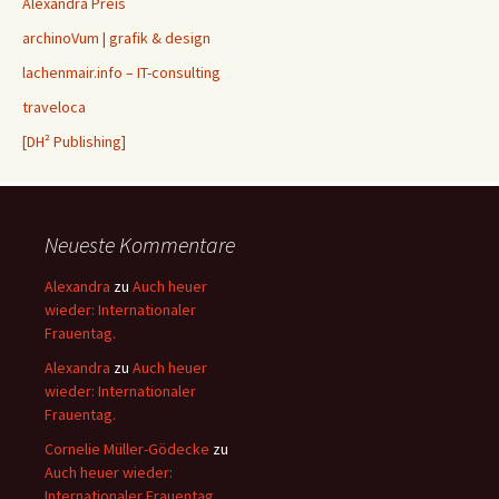
Alexandra Preis
archinoVum | grafik & design
lachenmair.info – IT-consulting
traveloca
[DH² Publishing]
Neueste Kommentare
Alexandra
zu
Auch heuer
wieder: Internationaler
Frauentag.
Alexandra
zu
Auch heuer
wieder: Internationaler
Frauentag.
Cornelie Müller-Gödecke
zu
Auch heuer wieder:
Internationaler Frauentag.