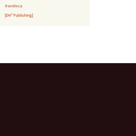
traveloca
[DH² Publishing]