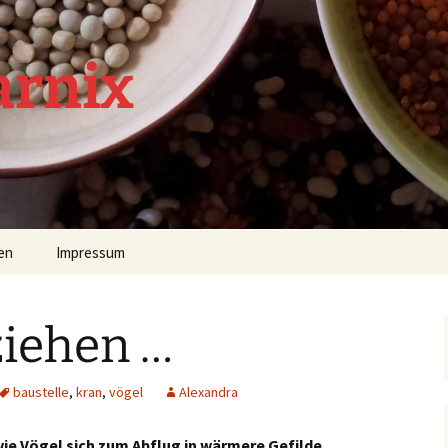
arnix
en
Impressum
ziehen …
baustelle
,
kran
,
vögel
Alexandra
ie Vögel sich zum Abflug in wärmere Gefilde