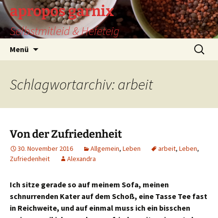
Zum
apropos garnix
Inhalt
Selbstmitleid & Hefeteig
springen
Suchen
Menü
nach:
Schlagwortarchiv: arbeit
Von der Zufriedenheit
30. November 2016
Allgemein
,
Leben
arbeit
,
Leben
,
Zufriedenheit
Alexandra
Ich sitze gerade so auf meinem Sofa, meinen
schnurrenden Kater auf dem Schoß, eine Tasse Tee fast
in Reichweite, und auf einmal muss ich ein bisschen