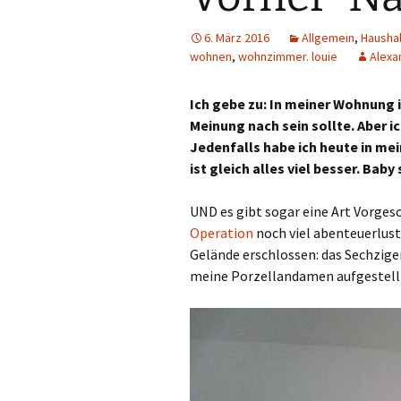
6. März 2016
Allgemein
,
Haushal
wohnen
,
wohnzimmer. louie
Alexa
Ich gebe zu: In meiner Wohnung i
Meinung nach sein sollte. Aber i
Jedenfalls habe ich heute in m
ist gleich alles viel besser. Baby
UND es gibt sogar eine Art Vorgesch
Operation
noch viel abenteuerlust
Gelände erschlossen: das Sechzige
meine Porzellandamen aufgestellt h