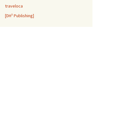
traveloca
[DH² Publishing]