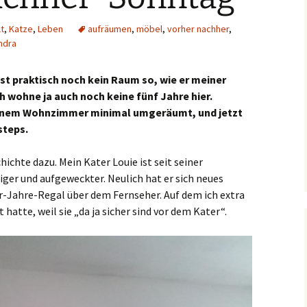
t
,
Katze
,
Leben
aufräumen
,
möbel
,
vorher nachher
,
ndra
st praktisch noch kein Raum so, wie er meiner
ch wohne ja auch noch keine fünf Jahre hier.
einem Wohnzimmer minimal umgeräumt, und jetzt
 steps.
ichte dazu. Mein Kater Louie ist seit seiner
iger und aufgeweckter. Neulich hat er sich neues
r-Jahre-Regal über dem Fernseher. Auf dem ich extra
atte, weil sie „da ja sicher sind vor dem Kater“.