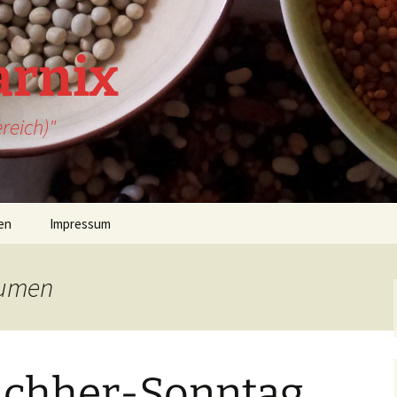
arnix
reich)"
en
Impressum
äumen
achher-Sonntag