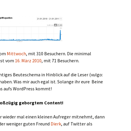
 vom
Mittwoch
, mit 310 Besuchern. Die minimal
 ist vom
16. März 2010
, mit 71 Besuchern.
chtiges Beuteschema in Hinblick auf die Leser (vulgo:
 haben. Was mir auch egal ist. Solange ihr eure Beine
 was aufs WordPress kommt!
großzügig geborgtem Content!
er wieder mal einen kleinen Aufreger mitnehmt, dann
der weniger guten Freund
Dierk
, auf Twitter als