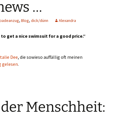
 news …
badeanzug
,
Blog
,
dick/dünn
Alexandra
to get a nice swimsuit for a good price.“
talie Dee
, die sowieso auffällig oft meinen
g gelesen
.
 der Menschheit: