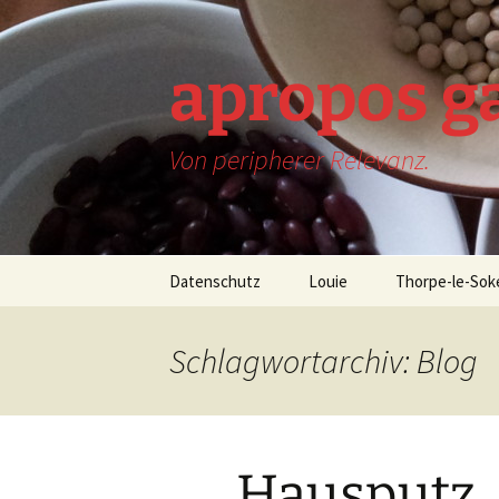
Zum
Inhalt
springen
apropos g
Von peripherer Relevanz.
Datenschutz
Louie
Thorpe-le-Sok
Schlagwortarchiv: Blog
Hausputz.