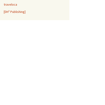
traveloca
[DH² Publishing]