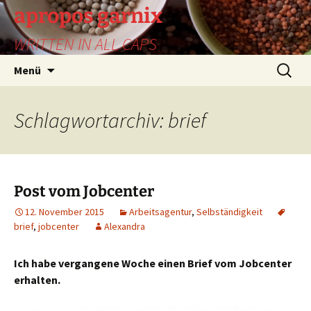
Zum
apropos garnix
Inhalt
WRITTEN IN ALL CAPS
springen
Suchen
Menü
nach:
Schlagwortarchiv: brief
Post vom Jobcenter
12. November 2015
Arbeitsagentur
,
Selbständigkeit
brief
,
jobcenter
Alexandra
Ich habe vergangene Woche einen Brief vom Jobcenter
erhalten.