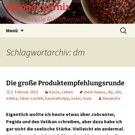
Zum
apropos garnix
Inhalt
Professionelle Rollenverwaltung
springen
Suchen
Menü
nach:
Schlagwortarchiv: dm
Die große Produktempfehlungsrunde
5. Februar 2015
Katze
,
Leben
dierk haasis
,
diy
,
dm
,
edeka
,
faber-castell
,
haushaltstipp
,
kater
,
louie
Alexandra
Eigentlich wollte ich heute etwas über Jobcenter,
Pegida und den Vatikan schreiben, aber dazu habe ich
gar nicht die seelische Stärke. Vielleicht ein andermal.