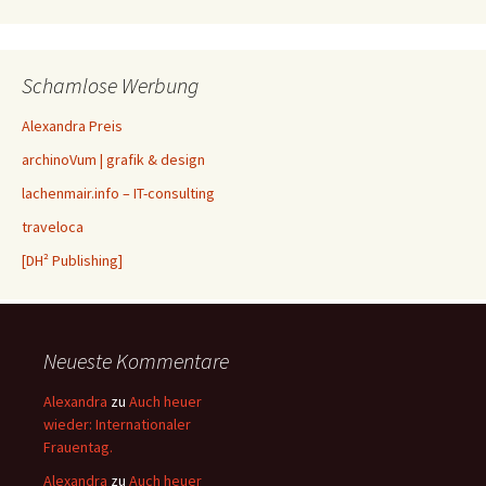
Schamlose Werbung
Alexandra Preis
archinoVum | grafik & design
lachenmair.info – IT-consulting
traveloca
[DH² Publishing]
Neueste Kommentare
Alexandra
zu
Auch heuer
wieder: Internationaler
Frauentag.
Alexandra
zu
Auch heuer