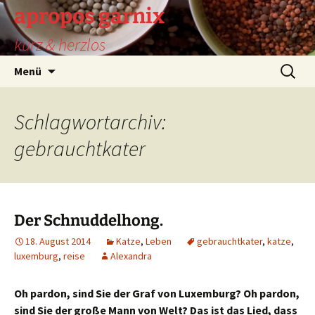
Zum
apropos garnix
Inhalt
kurz & herzlos
springen
Suchen
Menü
nach:
Schlagwortarchiv:
gebrauchtkater
Der Schnuddelhong.
18. August 2014
Katze
,
Leben
gebrauchtkater
,
katze
,
luxemburg
,
reise
Alexandra
Oh pardon, sind Sie der Graf von Luxemburg? Oh pardon,
sind Sie der große Mann von Welt? Das ist das Lied, dass