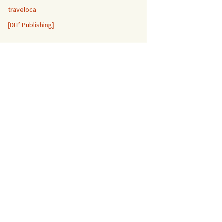
traveloca
[DH² Publishing]