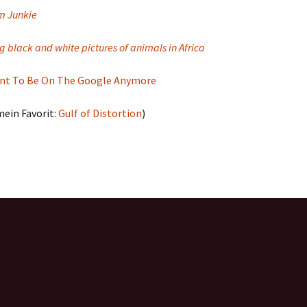
m Junkie
g black and white pictures of animals in Africa
nt To Be On The Google Anymore
ein Favorit:
Gulf of Distortion
)