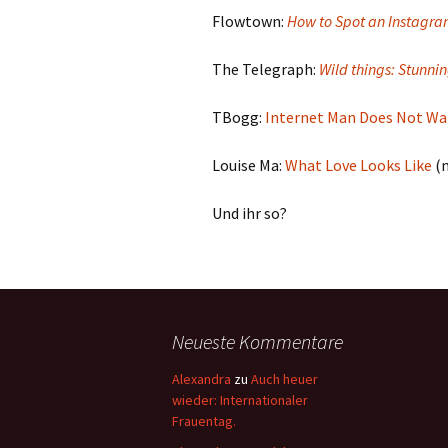
Flowtown:
How to Spot an Instagra
The Telegraph:
Wild things: Stunnin
TBogg:
Internet Man Does Not Wa
Louise Ma:
What Love Looks Like
(m
Und ihr so?
Neueste Kommentare
Alexandra
zu
Auch heuer
wieder: Internationaler
Frauentag.