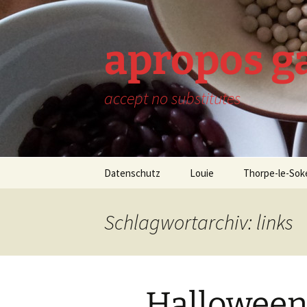
Zum
Inhalt
springen
apropos g
accept no substitutes
Datenschutz
Louie
Thorpe-le-Sok
Schlagwortarchiv: links
Hallowee