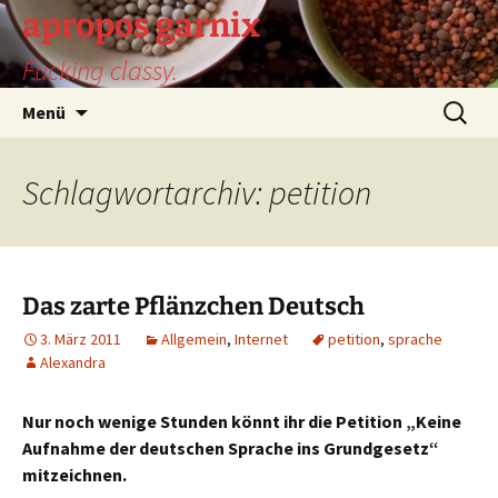
Zum
apropos garnix
Inhalt
Fucking classy.
springen
Suchen
Menü
nach:
Schlagwortarchiv: petition
Das zarte Pflänzchen Deutsch
3. März 2011
Allgemein
,
Internet
petition
,
sprache
Alexandra
Nur noch wenige Stunden könnt ihr die Petition „Keine
Aufnahme der deutschen Sprache ins Grundgesetz“
mitzeichnen.