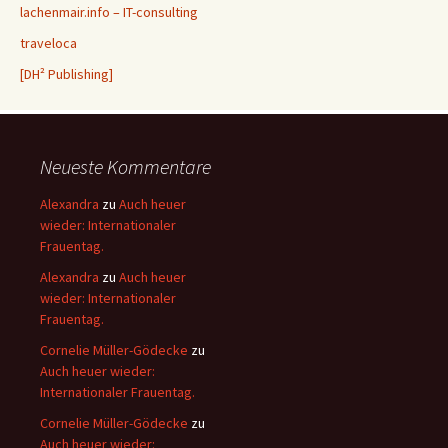
lachenmair.info – IT-consulting
traveloca
[DH² Publishing]
Neueste Kommentare
Alexandra
zu
Auch heuer
wieder: Internationaler
Frauentag.
Alexandra
zu
Auch heuer
wieder: Internationaler
Frauentag.
Cornelie Müller-Gödecke
zu
Auch heuer wieder:
Internationaler Frauentag.
Cornelie Müller-Gödecke
zu
Auch heuer wieder: