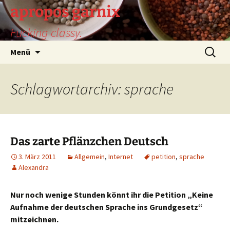
Zum
apropos garnix
Inhalt
Fucking classy.
springen
Suchen
Menü
nach:
Schlagwortarchiv: sprache
Das zarte Pflänzchen Deutsch
3. März 2011
Allgemein
,
Internet
petition
,
sprache
Alexandra
Nur noch wenige Stunden könnt ihr die Petition „Keine
Aufnahme der deutschen Sprache ins Grundgesetz“
mitzeichnen.