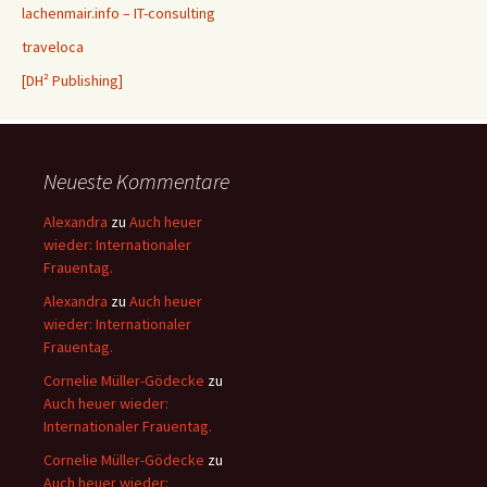
lachenmair.info – IT-consulting
traveloca
[DH² Publishing]
Neueste Kommentare
Alexandra
zu
Auch heuer
wieder: Internationaler
Frauentag.
Alexandra
zu
Auch heuer
wieder: Internationaler
Frauentag.
Cornelie Müller-Gödecke
zu
Auch heuer wieder:
Internationaler Frauentag.
Cornelie Müller-Gödecke
zu
Auch heuer wieder: