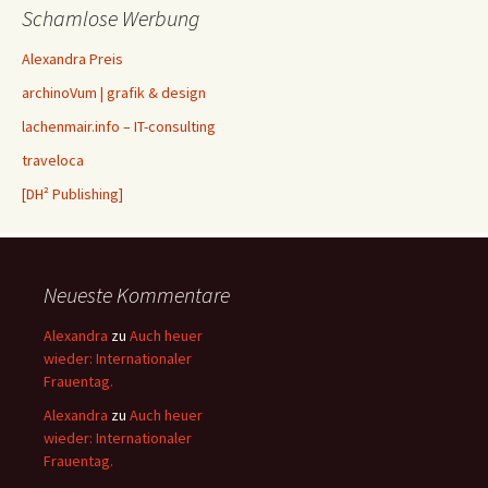
Schamlose Werbung
Alexandra Preis
archinoVum | grafik & design
lachenmair.info – IT-consulting
traveloca
[DH² Publishing]
Neueste Kommentare
Alexandra
zu
Auch heuer
wieder: Internationaler
Frauentag.
Alexandra
zu
Auch heuer
wieder: Internationaler
Frauentag.