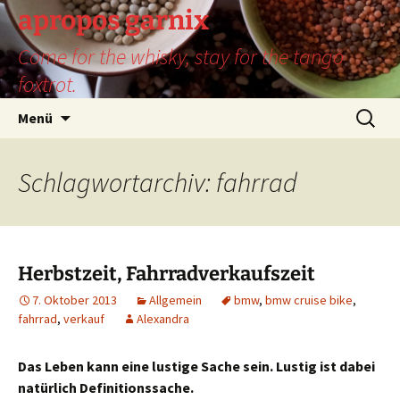
Zum
apropos garnix
Inhalt
Come for the whisky, stay for the tango
springen
foxtrot.
Suchen
Menü
nach:
Schlagwortarchiv: fahrrad
Herbstzeit, Fahrradverkaufszeit
7. Oktober 2013
Allgemein
bmw
,
bmw cruise bike
,
fahrrad
,
verkauf
Alexandra
Das Leben kann eine lustige Sache sein. Lustig ist dabei
natürlich Definitionssache.