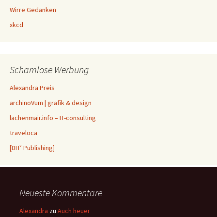
Wirre Gedanken
xkcd
Schamlose Werbung
Alexandra Preis
archinoVum | grafik & design
lachenmair.info – IT-consulting
traveloca
[DH² Publishing]
Neueste Kommentare
Alexandra
zu
Auch heuer