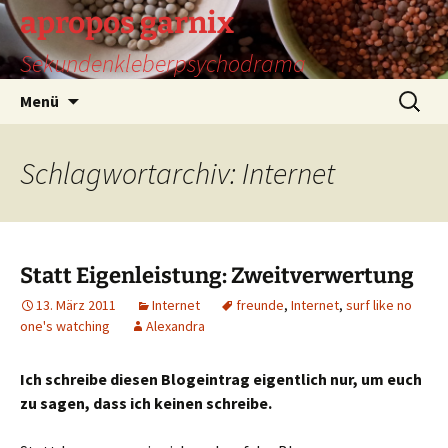
Zum
apropos garnix
Inhalt
Sekundenkleberpsychodrama
springen
Suchen
Menü
nach:
Schlagwortarchiv: Internet
Statt Eigenleistung: Zweitverwertung
13. März 2011
Internet
freunde
,
Internet
,
surf like no
one's watching
Alexandra
Ich schreibe diesen Blogeintrag eigentlich nur, um euch
zu sagen, dass ich keinen schreibe.