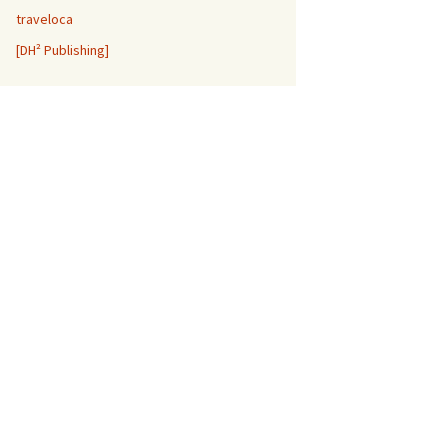
traveloca
[DH² Publishing]