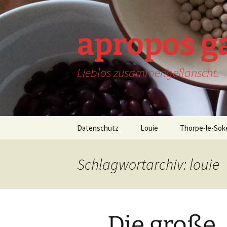
Zum
Inhalt
springen
apropos g
Lieblos zusammengeflanscht.
Datenschutz
Louie
Thorpe-le-Sok
Schlagwortarchiv: louie
Die große